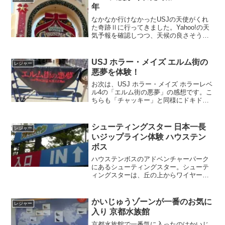
年
なかなか行けなかったUSJの天使がくれ
た奇跡Ⅱに行ってきました。Yahoo!の天
気予報を確認しつつ、天候の良さそうな
日を選んで予定を立てました。
USJ ホラー・メイズ エルム街の
レジャー
悪夢を体験！
お次は、USJ ホラー・メイズ ホラーレベ
ル4の「エルム街の悪夢」の感想です。こ
ちらも「チャッキー」と同様にドキドキ
させてくれました。
シューティングスター 日本一長
レジャー
いジップライン体験 ハウステン
ボス
ハウステンボスのアドベンチャーパーク
にあるシューティングスター。シューテ
ィングスターは、丘の上からワイヤーロ
ープを使って滑空するアトラクション。
実は、子供と今回一番楽しみにしていた
ハウステンボスのアトラクションはコ
かいじゅうゾーンが一番のお気に
レジャー
レ！
入り 京都水族館
京都水族館で一番気に入ったのはかいじ