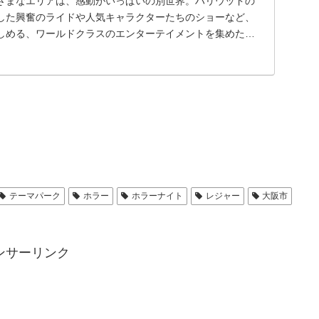
ざまなエリアは、感動がいっぱいの別世界。ハリウッドの
した興奮のライドや人気キャラクターたちのショーなど、
しめる、ワールドクラスのエンターテイメントを集めたテ
テーマパーク
ホラー
ホラーナイト
レジャー
大阪市
ンサーリンク