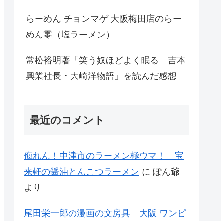
らーめん チョンマゲ 大阪梅田店のらー
めん零（塩ラーメン）
常松裕明著「笑う奴ほどよく眠る 吉本
興業社長・大崎洋物語」を読んだ感想
最近のコメント
侮れん！中津市のラーメン極ウマ！ 宝
来軒の醤油とんこつラーメン
に
ぽん爺
より
尾田栄一郎の漫画の文房具 大阪 ワンピ