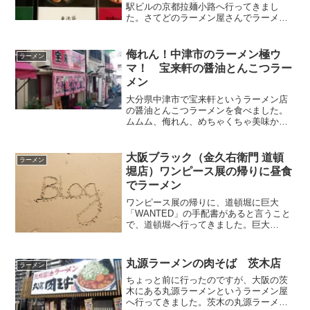
駅ビルの京都拉麺小路へ行ってきまし
た。さてどのラーメン屋さんでラーメン
を食べようかなと考えた結果、聞いた事
のある大勝軒というラーメン屋さんで食
べることにしました。
侮れん！中津市のラーメン極ウ
ラーメン
マ！ 宝来軒の醤油とんこつラー
メン
大分県中津市で宝来軒というラーメン店
の醤油とんこつラーメンを食べました。
ムムム、侮れん、めちゃくちゃ美味かっ
た！
大阪ブラック（金久右衛門 道頓
ラーメン
堀店）ワンピース展の帰りに昼食
でラーメン
ワンピース展の帰りに、道頓堀に巨大
「WANTED」の手配書があると言うこと
で、道頓堀へ行ってきました。巨大
「WANTED」は、道頓堀のTUTAYAの壁
に貼られてました。ワンピース展に行っ
た後ですから、残念ながら大した感動は
丸源ラーメンの肉そば 茨木店
ラーメン
なかったです。その...
ちょっと前に行ったのですが、大阪の茨
木にある丸源ラーメンというラーメン屋
へ行ってきました。茨木の丸源ラーメン