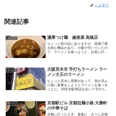
じゃすと
関連記事
濃厚つけ麺 越後屋 高槻店
ラーメン
ちょっと前の話にありますが、高槻で酒
を飲む機会があり、小腹が空いていたの
で、ラーメンを食べようと、以前に行っ
たことのある高槻のラーメン店、越後屋
へ行きました。気になっていた、越後屋
の濃厚つけ麺を注文することに。
大阪茨木市 手打ちラーメン ラー
ラーメン
メン大王のラーメン
ちょっと茨木に用事があって、用が済ん
だ後に食事をしようとラーメンを食べる
ことに。JR茨木駅周辺を歩いて手打ちラ
ーメン ラーメン大王というラーメン店を
見つけたので、入ることにしました。ラ
ーメン大王
京都駅ビル 京都拉麺小路 大勝軒
ラーメン
の中華そば
京都に行ったとき、昼食に、久々に京都