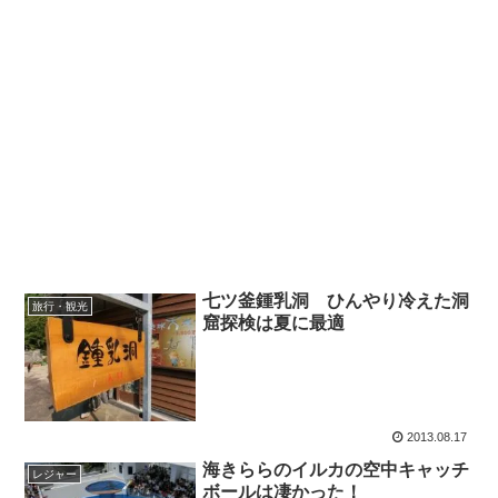
七ツ釜鍾乳洞 ひんやり冷えた洞
旅行・観光
窟探検は夏に最適
2013.08.17
海きららのイルカの空中キャッチ
レジャー
ボールは凄かった！