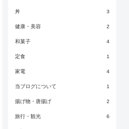
丼
3
健康・美容
2
和菓子
4
定食
1
家電
4
当ブログについて
1
揚げ物・唐揚げ
2
旅行・観光
6