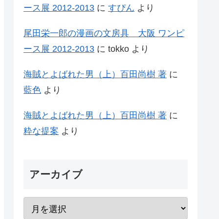
ース展 2012-2013
に
すぴん
より
尾田栄一郎の漫画の文房具 大阪 ワンピ
ース展 2012-2013
に
tokko
より
海賊とよばれた男（上）百田尚樹 著
に
藍色
より
海賊とよばれた男（上）百田尚樹 著
に
粋な提案
より
アーカイブ