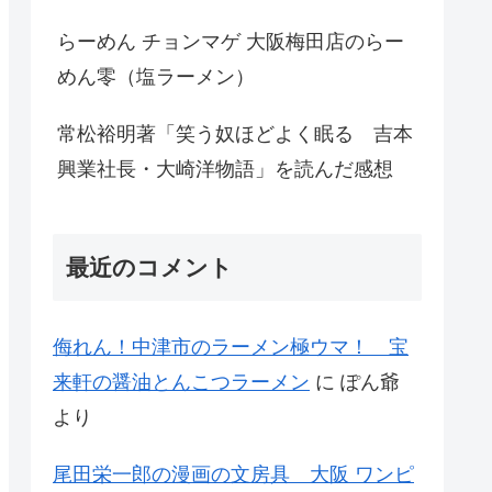
らーめん チョンマゲ 大阪梅田店のらー
めん零（塩ラーメン）
常松裕明著「笑う奴ほどよく眠る 吉本
興業社長・大崎洋物語」を読んだ感想
最近のコメント
侮れん！中津市のラーメン極ウマ！ 宝
来軒の醤油とんこつラーメン
に
ぽん爺
より
尾田栄一郎の漫画の文房具 大阪 ワンピ