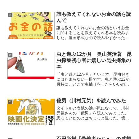
誰も教えてくれないお金の話を読
本
んで
誰も教えてくれないお金の話というお金
に関することを教えてくれる本を読みま
した。漫画形式なので読みやすかったで
す。誰も教えてくれないお金の話
虫と遊ぶ12か月 奥山英治著 昆
本
虫採集初心者に嬉しい昆虫採集の
本
「虫と遊ぶ12か月」という本、昆虫好き
にはたまらない一冊です。虫と遊ぶ12か
月特に、どこで虫捕りをしたらいいのか
わからない昆虫採集初心者や男の子のい
る家庭にオススメの本です。
億男（川村元気）を読んでみた
本
タイトルと表紙の絵が気になって、川村
元気さんの「億男」を読んでみました。
思っていたのとはちょっと違った。億男
(文春文庫)
百田尚樹「偽善者たちへ」の感想