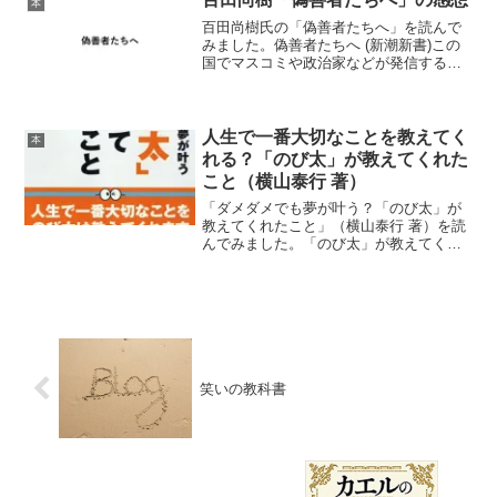
本
百田尚樹氏の「偽善者たちへ」を読んで
みました。偽善者たちへ (新潮新書)この
国でマスコミや政治家などが発信する偽
善ぶりをぶった切るという内容です。
「偽善者たちへ」は百田尚樹チャンネル
のメールマガジンから偽善をテーマに絞
って選び編集した本「偽...
人生で一番大切なことを教えてく
本
れる？「のび太」が教えてくれた
こと（横山泰行 著）
「ダメダメでも夢が叶う？「のび太」が
教えてくれたこと」（横山泰行 著）を読
んでみました。「のび太」が教えてくれ
たこと
笑いの教科書