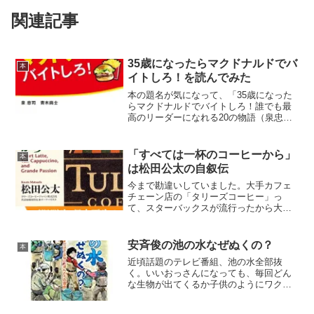
関連記事
35歳になったらマクドナルドでバ
本
イトしろ！を読んでみた
本の題名が気になって、「35歳になった
らマクドナルドでバイトしろ！誰でも最
高のリーダーになれる20の物語（泉忠司
青木尚士）」を読んでみた。３５歳にな
ったらマクドナルドでバイトしろ！ (角川
フォレスタ)
「すべては一杯のコーヒーから」
本
は松田公太の自叙伝
今まで勘違いしていました。大手カフェ
チェーン店の「タリーズコーヒー」っ
て、スターバックスが流行ったから大手
の会社がスターバックスのビジネスモデ
ルを真似して設立したカフェだと思って
いました。「すべては一杯のコーヒーか
安斉俊の池の水なぜぬくの？
本
ら」を読んでみると、読む前...
近頃話題のテレビ番組、池の水全部抜
く。いいおっさんになっても、毎回どん
な生物が出てくるか子供のようにワクワ
クしながら視ています。ま、大体出てく
る生物は同じなんですけどね。というわ