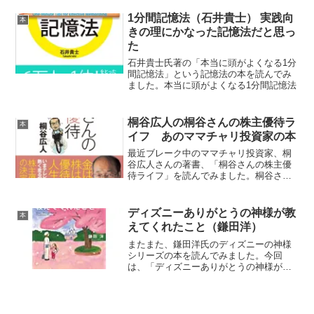
けで本屋で見かけた「池の水なぜぬく
の？」という本。池の水なぜぬ...
1分間記憶法（石井貴士） 実践向
本
きの理にかなった記憶法だと思っ
た
石井貴士氏著の「本当に頭がよくなる1分
間記憶法」という記憶法の本を読んでみ
ました。本当に頭がよくなる1分間記憶法
桐谷広人の桐谷さんの株主優待ラ
本
イフ あのママチャリ投資家の本
最近ブレーク中のママチャリ投資家、桐
谷広人さんの著書、「桐谷さんの株主優
待ライフ」を読んでみました。桐谷さん
の株主優待ライフ
ディズニーありがとうの神様が教
本
えてくれたこと（鎌田洋）
またまた、鎌田洋氏のディズニーの神様
シリーズの本を読んでみました。今回
は、「ディズニーありがとうの神様が教
えてくれたこと」です。ディズニー あり
がとうの神様が教えてくれたこと