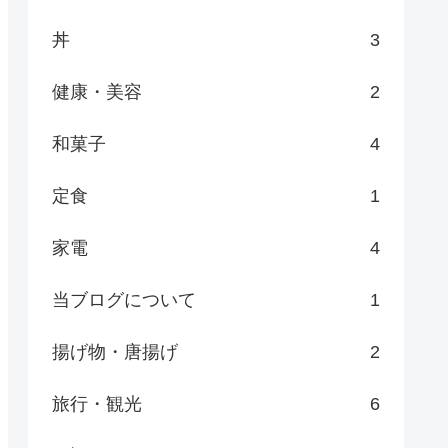
丼
3
健康・美容
2
和菓子
4
定食
1
家電
4
当ブログについて
1
揚げ物・唐揚げ
2
旅行・観光
6