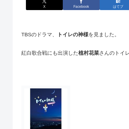
X
Facebook
はてブ
TBSのドラマ、
トイレの神様
を見ました。
紅白歌合戦にも出演した
植村花菜
さんのトイ