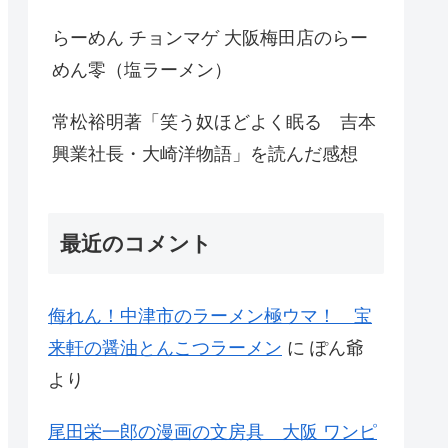
らーめん チョンマゲ 大阪梅田店のらー
めん零（塩ラーメン）
常松裕明著「笑う奴ほどよく眠る 吉本
興業社長・大崎洋物語」を読んだ感想
最近のコメント
侮れん！中津市のラーメン極ウマ！ 宝
来軒の醤油とんこつラーメン
に
ぽん爺
より
尾田栄一郎の漫画の文房具 大阪 ワンピ