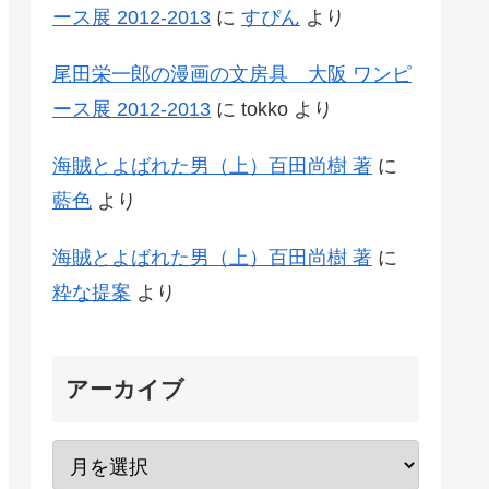
ース展 2012-2013
に
すぴん
より
尾田栄一郎の漫画の文房具 大阪 ワンピ
ース展 2012-2013
に
tokko
より
海賊とよばれた男（上）百田尚樹 著
に
藍色
より
海賊とよばれた男（上）百田尚樹 著
に
粋な提案
より
アーカイブ