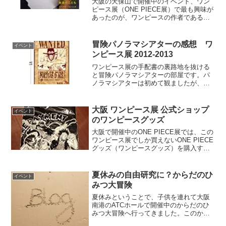
大阪の天保山で開催中のイベント、ワン
ピース展（ONE PIECE展）で最も興味が
あったのが、ワンピースの作者である尾
田栄一郎先生の仕事場とイラスト製作の
ドキュメント映像。こんな机で、こんな
文具を使って、こんな感じでワンピース
冒険パノラマシアターの感想 ワ
イベント
を描いているのか...
ンピース展 2012-2013
ワンピース展の手配書の裏路地を抜ける
と冒険パノラマシアターの部屋です。パ
ノラマシアターは初めて観ましたが、凄
い技術ですね。ワンピース ONE PIECE
展 大阪Ver 手配書ポスターBOX OP展
2012 全15種類 特典1種
大阪 ワンピース展 公式ショップ
イベント
のワンピースグッズ
大阪で開催中のONE PIECE展では、この
ワンピース展でしか買えないONE PIECE
グッズ（ワンピースグッズ）を購入する
ことができます。ONE PIECE展 Tシャツ
ルフィ・エース・サボver. ワンピース展
夏休みの自由研究に？からだのひ
イベント
みつ大冒険
夏休みということで、子供を連れて大阪
南港のATCホールで開催中のからだのひ
みつ大冒険へ行ってきました。このから
だのひみつ大冒険のイベントは、からだ