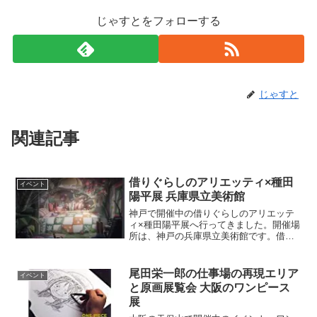
じゃすとをフォローする
じゃすと
関連記事
借りぐらしのアリエッティ×種田
イベント
陽平展 兵庫県立美術館
神戸で開催中の借りぐらしのアリエッテ
ィ×種田陽平展へ行ってきました。開催場
所は、神戸の兵庫県立美術館です。借り
ぐらしのアリエッティはスタジオジブリ
の作品で、小人のお話のアニメ映画で
す。自分はアリエッティの映画を観てな
尾田栄一郎の仕事場の再現エリア
イベント
いのでアリエッティのこと...
と原画展覧会 大阪のワンピース
展