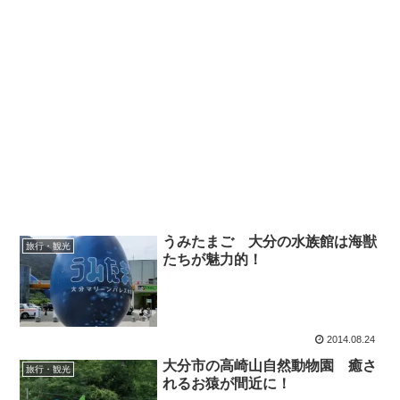
うみたまご 大分の水族館は海獣
旅行・観光
たちが魅力的！
2014.08.24
大分市の高崎山自然動物園 癒さ
旅行・観光
れるお猿が間近に！