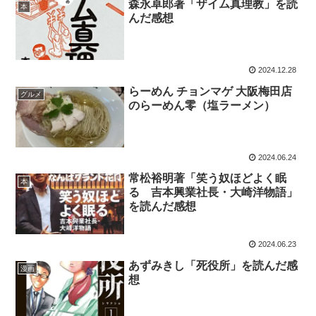
森永卓郎著「ザイム真理教」を読
本
んだ感想
2024.12.28
らーめん チョンマゲ 大阪梅田店
グルメ
のらーめん零（塩ラーメン）
2024.06.24
常松裕明著「笑う奴ほどよく眠
本
る 吉本興業社長・大崎洋物語」
を読んだ感想
2024.06.23
あずみきし「死役所」を読んだ感
漫画
想