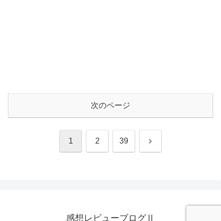
次のページ
次
1
2
39
へ
感想レビューブログⅡ