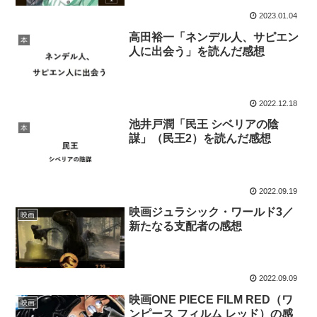
2023.01.04
高田裕一「ネンデル人、サピエン
本
人に出会う」を読んだ感想
2022.12.18
池井戸潤「民王 シベリアの陰
本
謀」（民王2）を読んだ感想
2022.09.19
映画ジュラシック・ワールド3／
映画
新たなる支配者の感想
2022.09.09
映画ONE PIECE FILM RED（ワ
映画
ンピース フィルム レッド）の感