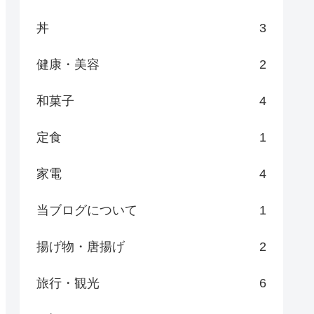
丼
3
健康・美容
2
和菓子
4
定食
1
家電
4
当ブログについて
1
揚げ物・唐揚げ
2
旅行・観光
6