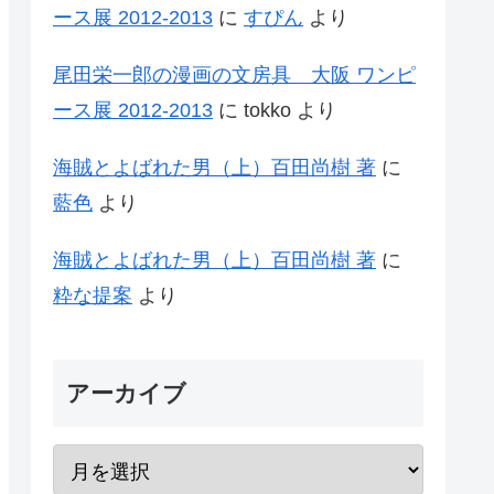
ース展 2012-2013
に
すぴん
より
尾田栄一郎の漫画の文房具 大阪 ワンピ
ース展 2012-2013
に
tokko
より
海賊とよばれた男（上）百田尚樹 著
に
藍色
より
海賊とよばれた男（上）百田尚樹 著
に
粋な提案
より
アーカイブ