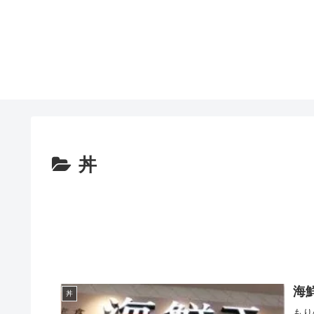
丼
海
丼
もり