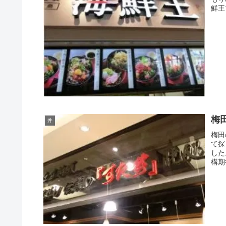
鮮王
梅
丼
梅田
て探
した
構期