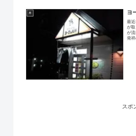
ヨ
丼
最近
が取
が流
発祥
スポ