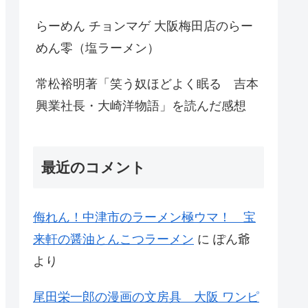
らーめん チョンマゲ 大阪梅田店のらー
めん零（塩ラーメン）
常松裕明著「笑う奴ほどよく眠る 吉本
興業社長・大崎洋物語」を読んだ感想
最近のコメント
侮れん！中津市のラーメン極ウマ！ 宝
来軒の醤油とんこつラーメン
に
ぽん爺
より
尾田栄一郎の漫画の文房具 大阪 ワンピ