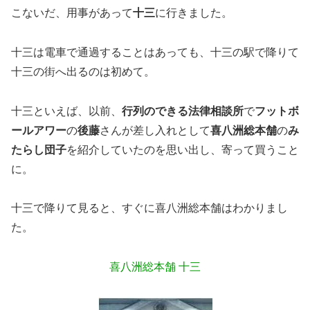
こないだ、用事があって
十三
に行きました。
十三は電車で通過することはあっても、十三の駅で降りて
十三の街へ出るのは初めて。
十三といえば、以前、
行列のできる法律相談所
で
フットボ
ールアワー
の
後藤
さんが差し入れとして
喜八洲総本舗
の
み
たらし団子
を紹介していたのを思い出し、寄って買うこと
に。
十三で降りて見ると、すぐに喜八洲総本舗はわかりまし
た。
喜八洲総本舗 十三