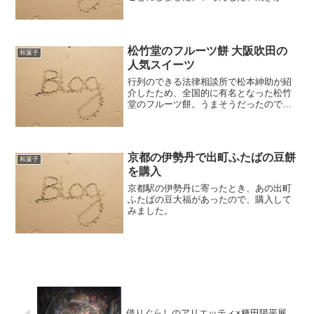
ったのですが、黒みつわらびのたい焼き
を選んでみました。
松竹堂のフルーツ餅 大阪吹田の
和菓子
人気スイーツ
行列のできる法律相談所で松本紳助が紹
介したため、全国的に有名となった松竹
堂のフルーツ餅。うまそうだったので、
吹田に行って購入してみました。（ちょ
っと昔の話になりますが）
京都の伊勢丹で出町ふたばの豆餅
和菓子
を購入
京都駅の伊勢丹に寄ったとき、あの出町
ふたばの豆大福があったので、購入して
みました。
借りぐらしのアリエッティ×種田陽平展